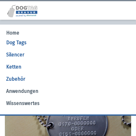
Home
Original US Dog Tag Paar in Edelstahl mit
individueller Prägung glänzend mit 60cm Kette
Dog Tags
Silencer
Ketten
Zubehör
Anwendungen
Wissenswertes