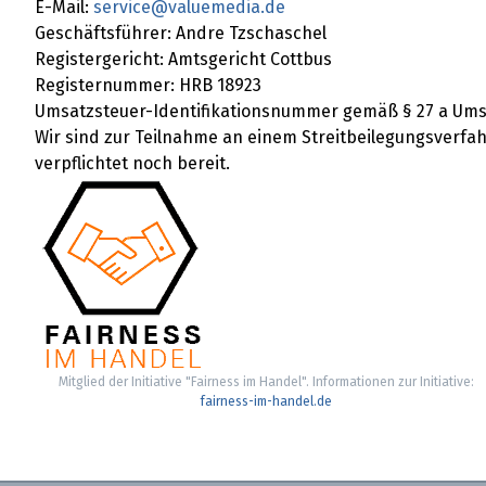
E-Mail:
service@valuemedia.de
Geschäftsführer: Andre Tzschaschel
Registergericht: Amtsgericht Cottbus
Registernummer: HRB 18923
Umsatzsteuer-Identifikationsnummer gemäß § 27 a Ums
Wir sind zur Teilnahme an einem Streitbeilegungsverfa
verpflichtet noch bereit.
Mitglied der Initiative "Fairness im Handel". Informationen zur Initiative:
fairness-im-handel.de