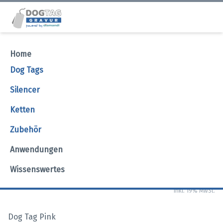
Home
Dog Tag pink
Dog Tags
Silencer
Dog Tag pink Bilder
Ketten
Zubehör
Anwendungen
7,95 €
Wissenswertes
inkl. 19% MwSt.
Dog Tag Pink