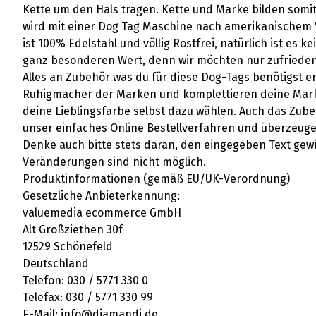
Kette um den Hals tragen. Kette und Marke bilden som
wird mit einer Dog Tag Maschine nach amerikanischem V
ist 100% Edelstahl und völlig Rostfrei, natürlich ist es
ganz besonderen Wert, denn wir möchten nur zufriede
Alles an Zubehör was du für diese Dog-Tags benötigst er
Ruhigmacher der Marken und komplettieren deine Marke
deine Lieblingsfarbe selbst dazu wählen. Auch das Zubeh
unser einfaches Online Bestellverfahren und überzeuge 
Denke auch bitte stets daran, den eingegeben Text gew
Veränderungen sind nicht möglich.
Produktinformationen (gemäß EU/UK-Verordnung)
Gesetzliche Anbieterkennung:
valuemedia ecommerce GmbH
Alt Großziethen 30f
12529 Schönefeld
Deutschland
Telefon: 030 / 5771 330 0
Telefax: 030 / 5771 330 99
E-Mail: info@diamandi.de