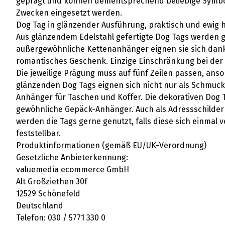
geprägt und können dementsprechend beliebige Symbole
Zwecken eingesetzt werden.
Dog Tag in glänzender Ausführung, praktisch und ewig 
Aus glänzendem Edelstahl gefertigte Dog Tags werden g
außergewöhnliche Kettenanhänger eignen sie sich dank
romantisches Geschenk. Einzige Einschränkung bei der
Die jeweilige Prägung muss auf fünf Zeilen passen, ans
glänzenden Dog Tags eignen sich nicht nur als Schmuck,
Anhänger für Taschen und Koffer. Die dekorativen Dog T
gewöhnliche Gepäck-Anhänger. Auch als Adressschilder
werden die Tags gerne genutzt, falls diese sich einmal v
feststellbar.
Produktinformationen (gemäß EU/UK-Verordnung)
Gesetzliche Anbieterkennung:
valuemedia ecommerce GmbH
Alt Großziethen 30f
12529 Schönefeld
Deutschland
Telefon: 030 / 5771 330 0